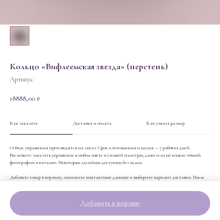
Кольцо «Вифлеемская звезда» (перстень)
Артикул:
18888,00
₽
Как заказать
Доставка и оплата
Как узнать размер
Сейчас украшения производятся на заказ. Срок изготовления изделия — 7 рабочих дней.
Вы можете заказать украшение в любом цвете из нашей палитры, даже если не нашли точной
фотографии в каталоге. Некоторые дизайны доступны без эмали.
Добавьте товар в корзину, заполните контактные данные и выберите вариант доставки. После
оплаты вы получите подтверждение на электронную почту и трек-номер для отслеживания вашей
посылки.
Добавить в корзину