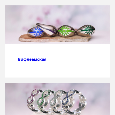
Вифлеемская